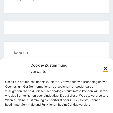
a
v
i
g
a
t
i
o
Kontakt
n
Links
Cookie-Zustimmung
verwalten
Dafür treten wir ein
Um dir ein optimales Erlebnis zu bieten, verwenden wir Technologien wie
Spenden
Cookies, um Geräteinformationen zu speichern und/oder darauf
zuzugreifen. Wenn du diesen Technologien zustimmst, können wir Daten
wie das Surfverhalten oder eindeutige IDs auf dieser Website verarbeiten.
Impressum
Wenn du deine Zustimmung nicht erteilst oder zurückziehst, können
bestimmte Merkmale und Funktionen beeinträchtigt werden.
Cookie-Richtlinie (EU)