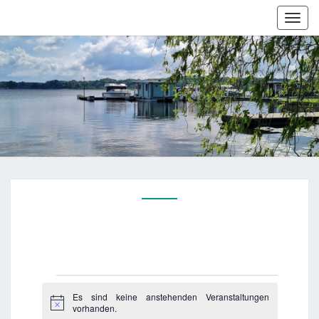
Togg
navi
Veranstaltungen
Es sind keine anstehenden Veranstaltungen
für
H
vorhanden.
i